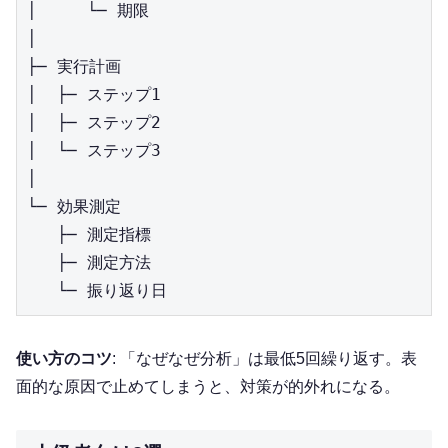
│     └─ 期限

│

├─ 実行計画

│  ├─ ステップ1

│  ├─ ステップ2

│  └─ ステップ3

│

└─ 効果測定

   ├─ 測定指標

   ├─ 測定方法

使い方のコツ
: 「なぜなぜ分析」は最低5回繰り返す。表
面的な原因で止めてしまうと、対策が的外れになる。