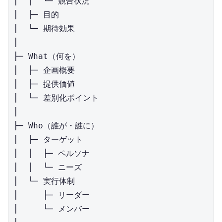
│  │  └─ 競合状況

│  ├─ 目的

│  └─ 期待効果

│

├─ What（何を）

│  ├─ 企画概要

│  ├─ 提供価値

│  └─ 差別化ポイント

│

├─ Who（誰が・誰に）

│  ├─ ターゲット

│  │  ├─ ペルソナ

│  │  └─ ニーズ

│  └─ 実行体制

│     ├─ リーダー

│     └─ メンバー
